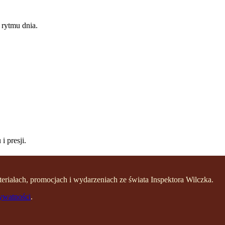
 rytmu dnia.
.
i presji.
eriałach, promocjach i wydarzeniach ze świata Inspektora Wilczka.
rywatności
.