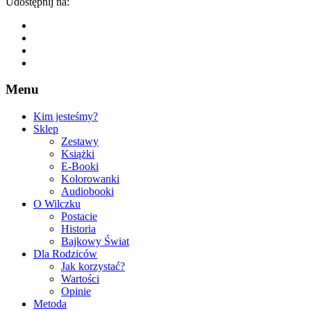
Udostępnij na:
Menu
Kim jesteśmy?
Sklep
Zestawy
Książki
E-Booki
Kolorowanki
Audiobooki
O Wilczku
Postacie
Historia
Bajkowy Świat
Dla Rodziców
Jak korzystać?
Wartości
Opinie
Metoda