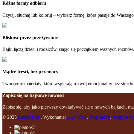
Różne formy odbioru
Czytaj, słuchaj lub koloruj – wybierz formę, która pasuje do Waszego
Bliskość przez przeżywanie
Bajki łączą dzieci i rodziców, stając się początkiem ważnych rozmów
Mądre treści, bez przemocy
Tworzymy materiały, które wspierają rozwój emocjonalny bez strachu 
Zapisz się na bajkowe nowości
Zapisz się, aby jako pierwszy dowiadywać się o nowych bajkach, mat
© 2025
LasBajek.pl
. Wykonanie:
LAVORA
.
Regulamin
.
Polityka p