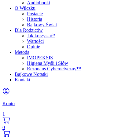
Audiobooki
O Wilczku
Postacie
Historia
Bajkowy Świat
Dla Rodziców
Jak korzystać?
Wartości
Opinie
Metoda
IMOPEKSIS
Higiena Myśli i Słów
Rezonans Cybernetyczny™
Bajkowe Notatki
Kontakt
Konto
1