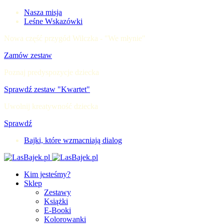
Nasza misja
Leśne Wskazówki
Nowa część przygód Wilczka - "We młynie"
Zamów zestaw
Poznaj predyspozycje dziecka
Sprawdź zestaw "Kwartet"
Uwolnij kreatywność dziecka
Sprawdź
Bajki, które wzmacniają dialog
Kim jesteśmy?
Sklep
Zestawy
Książki
E-Booki
Kolorowanki