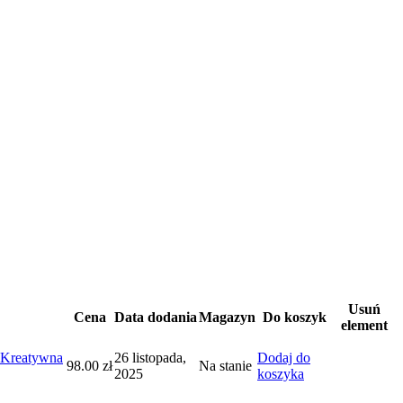
Usuń
Cena
Data dodania
Magazyn
Do koszyk
element
+ Kreatywna
26 listopada,
Dodaj do
98.00
zł
Na stanie
2025
koszyka