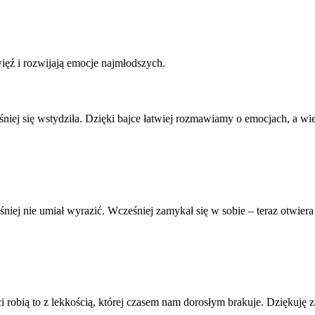
ięź i rozwijają emocje najmłodszych.
niej się wstydziła. Dzięki bajce łatwiej rozmawiamy o emocjach, a wi
iej nie umiał wyrazić. Wcześniej zamykał się w sobie – teraz otwiera
i robią to z lekkością, której czasem nam dorosłym brakuje. Dziękuję z